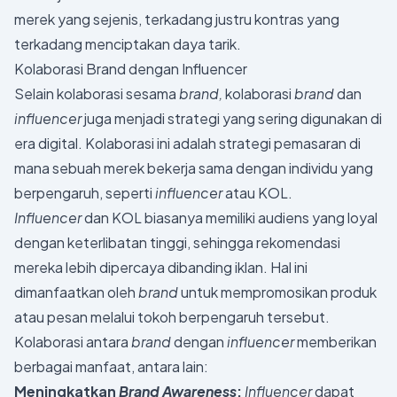
merek yang sejenis, terkadang justru kontras yang
terkadang menciptakan daya tarik.
Kolaborasi Brand dengan Influencer
Selain kolaborasi sesama
brand,
kolaborasi
brand
dan
influencer
juga menjadi strategi yang sering digunakan di
era digital. Kolaborasi ini adalah strategi pemasaran di
mana sebuah merek bekerja sama dengan individu yang
berpengaruh, seperti
influencer
atau KOL.
Influencer
dan KOL biasanya memiliki audiens yang loyal
dengan keterlibatan tinggi, sehingga rekomendasi
mereka lebih dipercaya dibanding iklan. Hal ini
dimanfaatkan oleh
brand
untuk mempromosikan produk
atau pesan melalui tokoh berpengaruh tersebut.
Kolaborasi antara
brand
dengan
influencer
memberikan
berbagai manfaat, antara lain:
Meningkatkan
Brand Awareness
:
Influencer
dapat