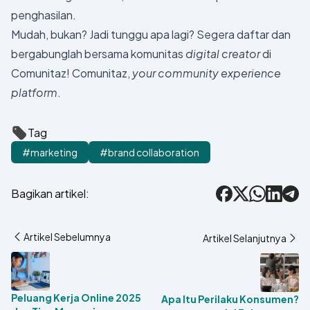
penghasilan.
Mudah, bukan? Jadi tunggu apa lagi? Segera daftar dan
bergabunglah bersama komunitas
digital creator
di
Comunitaz! Comunitaz,
your community experience
platform
.
Tag
#marketing
#brand collaboration
Bagikan artikel:
Facebook
X
WhatsApp
LinkedIn
Tele
Artikel Sebelumnya
Artikel Selanjutnya
Peluang Kerja Online 2025
Apa Itu Perilaku Konsumen?