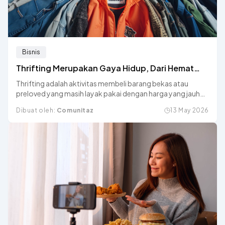
Bisnis
Thrifting Merupakan Gaya Hidup, Dari Hemat
Jadi Estetik di Media Sosial
Thrifting adalah aktivitas membeli barang bekas atau
preloved yang masih layak pakai dengan harga yang jauh
lebih terjangkau dibandingkan produk baru.
Dibuat oleh:
Comunitaz
13 May 2026