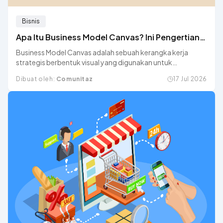
Bisnis
Apa Itu Business Model Canvas? Ini Pengertian
dan 9 Komponennya
Business Model Canvas adalah sebuah kerangka kerja
strategis berbentuk visual yang digunakan untuk
menggambarkan, merancang, dan menganalisis model
Dibuat oleh:
Comunitaz
17 Jul 2026
bisnis secara menyeluruh.