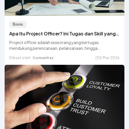
Bisnis
Apa Itu Project Officer? Ini Tugas dan Skill yang
Dibutuhkan
Project officer adalah seseorang yang bertugas
mendukung perencanaan, pelaksanaan, hingga
pengawasan sebuah proyek, baca selengkapnya disini.
Dibuat oleh:
Comunitaz
12 Mar 2026