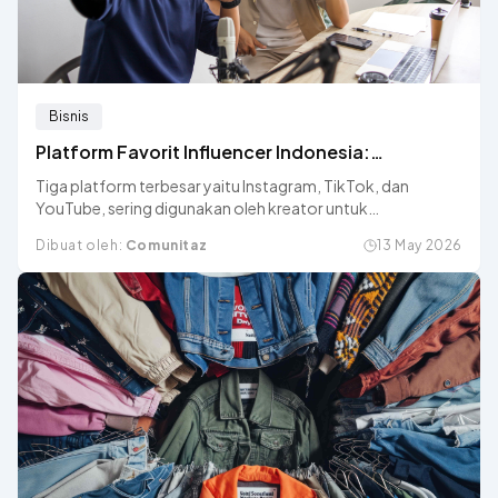
Bisnis
Platform Favorit Influencer Indonesia:
Instagram vs TikTok vs YouTube
Tiga platform terbesar yaitu Instagram, TikTok, dan
YouTube, sering digunakan oleh kreator untuk
membangun personal branding & menghasilkan income.
Dibuat oleh:
Comunitaz
13 May 2026