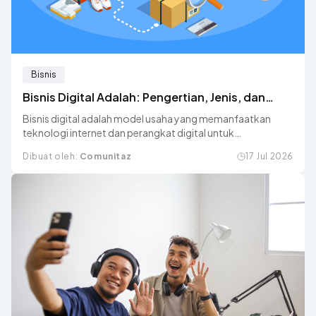
Bisnis
Bisnis Digital Adalah: Pengertian, Jenis, dan
Cara Memulainya
Bisnis digital adalah model usaha yang memanfaatkan
teknologi internet dan perangkat digital untuk
menjalankan seluruh atau sebagian besar proses bisnisnya,
Dibuat oleh:
Comunitaz
17 Jul 2026
mulai dari pemasaran, transaksi, hingga layanan pelanggan.