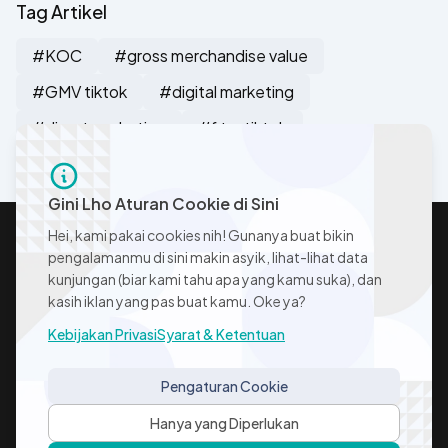
Tag Artikel
#KOC
#gross merchandise value
#GMV tiktok
#digital marketing
#direct marketing
#fitur tiktok
Gini Lho Aturan Cookie di Sini
Hei, kami pakai cookies nih! Gunanya buat bikin
pengalamanmu di sini makin asyik, lihat-lihat data
kunjungan (biar kami tahu apa yang kamu suka), dan
kasih iklan yang pas buat kamu. Oke ya?
Kebijakan Privasi
Syarat & Ketentuan
Instagram Icon
LinkedIn Icon
Pengaturan Cookie
FAQ
Kebijakan Privasi
Syarat & Ketentuan
Hanya yang Diperlukan
Pengaturan Cookie
Kontak