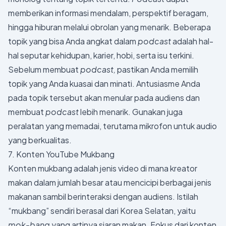
memberikan informasi mendalam, perspektif beragam,
hingga hiburan melalui obrolan yang menarik. Beberapa
topik yang bisa Anda angkat dalam
podcast
adalah hal-
hal seputar kehidupan, karier, hobi, serta isu terkini.
Sebelum membuat
podcast,
pastikan Anda memilih
topik yang Anda kuasai dan minati. Antusiasme Anda
pada topik tersebut akan menular pada audiens dan
membuat
podcast
lebih menarik. Gunakan juga
peralatan yang memadai, terutama mikrofon untuk audio
yang berkualitas.
7. Konten YouTube Mukbang
Konten mukbang adalah jenis video di mana kreator
makan dalam jumlah besar atau mencicipi berbagai jenis
makanan sambil berinteraksi dengan audiens. Istilah
“mukbang” sendiri berasal dari Korea Selatan, yaitu
mok-bang
yang artinya siaran makan. Fokus dari konten