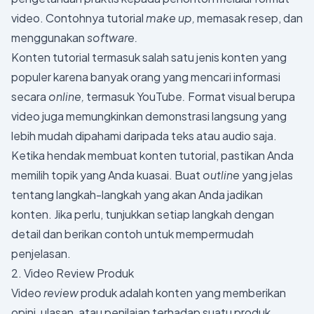
video. Contohnya tutorial
make up,
memasak resep, dan
menggunakan
software.
Konten tutorial termasuk salah satu jenis konten yang
populer karena banyak orang yang mencari informasi
secara
online,
termasuk YouTube
.
Format visual berupa
video juga memungkinkan demonstrasi langsung yang
lebih mudah dipahami daripada teks atau audio saja.
Ketika hendak membuat konten tutorial, pastikan Anda
memilih topik yang Anda kuasai. Buat
outline
yang jelas
tentang langkah-langkah yang akan Anda jadikan
konten. Jika perlu, tunjukkan setiap langkah dengan
detail dan berikan contoh untuk mempermudah
penjelasan.
2. Video Review Produk
Video
review
produk adalah konten yang memberikan
opini, ulasan, atau penilaian terhadap suatu produk.