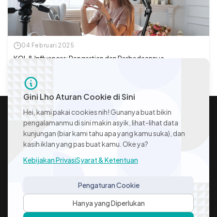
04 Februari 2025
KOL & Influencer: Pengertian dan Perbedaannya
Gini Lho Aturan Cookie di Sini
Hei, kami pakai cookies nih! Gunanya buat bikin
pengalamanmu di sini makin asyik, lihat-lihat data
kunjungan (biar kami tahu apa yang kamu suka), dan
kasih iklan yang pas buat kamu. Oke ya?
Kebijakan Privasi
Syarat & Ketentuan
Instagram Icon
LinkedIn Icon
Pengaturan Cookie
FAQ
Kebijakan Privasi
Syarat & Ketentuan
Hanya yang Diperlukan
Pengaturan Cookie
Kontak