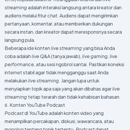
streaming
adalah interaksi langsung antara kreator dan
audiens melalui fitur
chat.
Audiens dapat mengirimkan
pertanyaan, komentar, atau memberikan dukungan
secara instan, dan kreator dapat meresponsnya secara
langsung pula.
Beberapa ide konten
live streaming
yang bisa Anda
coba adalah
live
Q&A (tanya jawab),
live gaming, live
performance,
atau sesi ngobrol santai. Pastikan koneksi
internet stabil agar tidak mengganggu saat Anda
melakukan
live streaming.
Jangan lupa untuk
menyiapkan topik apa saja yang akan dibahas agar
live
streaming
tetap terarah dan tidak kehabisan bahasan.
6. Konten YouTube Podcast
Podcast
di YouTube adalah konten video yang
menampilkan percakapan, diskusi, wawancara, atau
monolog tentang topik tertentu.
Podcast
dapat