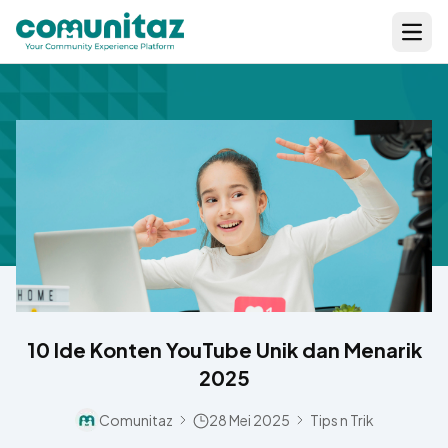
Open
10 Ide Konten YouTube Unik dan Menarik
2025
Comunitaz
28 Mei 2025
Tips n Trik
Separator Icon
Separator Icon