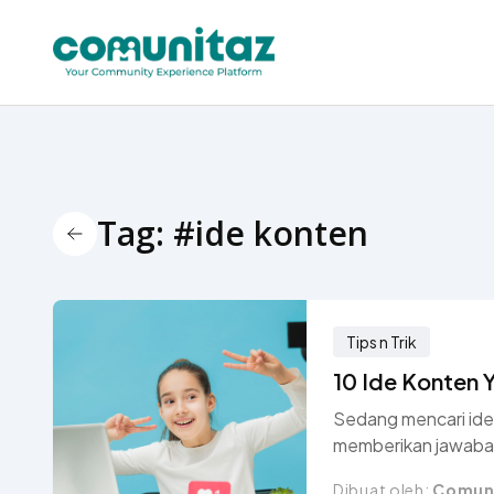
Tag: #ide konten
Back Icon
Tips n Trik
10 Ide Konten 
Sedang mencari ide 
memberikan jawabann
Dibuat oleh:
Comun