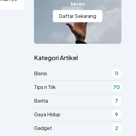
keren
Daftar Sekarang
Kategori Artikel
Bisnis
11
Tips n Trik
70
Berita
7
Gaya Hidup
9
Gadget
2