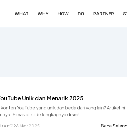
WHAT
WHY
HOW
DO
PARTNER
S
YouTube Unik dan Menarik 2025
konten YouTube yang unik dan beda dari yang lain? Artikel ini
ya. Simak ide-ide lengkapnya di sini!
Baca Selen
itaz
28 May 2025