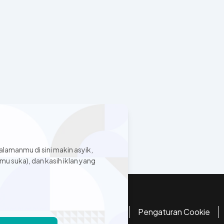
alamanmu di sini makin asyik,
mu suka), dan kasih iklan yang
n Privasi
Syarat & Ketentuan
Pengaturan Cookie