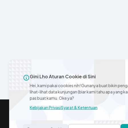
Gini Lho Aturan Cookie di Sini
Hei, kami pakai cookies nih! Gunanya buat bikin peng
lihat-lihat data kunjungan (biar kami tahu apa yang ka
pas buat kamu. Oke ya?
Kebijakan Privasi
Syarat & Ketentuan
FAQ
Kebijaka