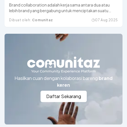
Contohnya
Brand collaboration adalah kerja sama antara dua atau
lebih brand yang bergabung untuk menciptakan suatu
produk atau kampanye pemasaran bersama.
Dibuat oleh:
Comunitaz
07 Aug 2025
Hasilkan cuan dengan kolaborasi bareng
brand
keren
Daftar Sekarang