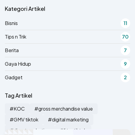
Kategori Artikel
Bisnis
11
Tips n Trik
70
Berita
7
Gaya Hidup
9
Gadget
2
Tag Artikel
#KOC
#gross merchandise value
#GMV tiktok
#digital marketing
#direct marketing
#fitur tiktok