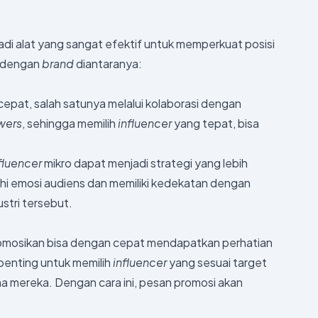
di alat yang sangat efektif untuk memperkuat posisi
a dengan
brand
diantaranya:
cepat, salah satunya melalui kolaborasi dengan
wers
, sehingga memilih
influencer
yang tepat, bisa
fluencer
mikro dapat menjadi strategi yang lebih
 emosi audiens dan memiliki kedekatan dengan
stri tersebut.
omosikan bisa dengan cepat mendapatkan perhatian
, penting untuk memilih
influencer
yang sesuai target
 mereka. Dengan cara ini, pesan promosi akan