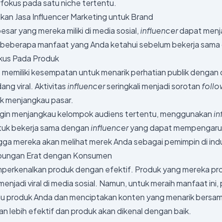
rfokus pada satu niche tertentu.
n Jasa Influencer Marketing untuk Brand
ar yang mereka miliki di media sosial,
influencer
dapat menja
a beberapa manfaat yang Anda ketahui sebelum bekerja sam
kus Pada Produk
s memiliki kesempatan untuk menarik perhatian publik dengan 
ng viral. Aktivitas
influencer
seringkali menjadi sorotan
follo
uk menjangkau pasar.
 ingin menjangkau kelompok audiens tertentu, menggunakan
in
ntuk bekerja sama dengan
influencer
yang dapat mempengaruhi
gga mereka akan melihat merek Anda sebagai pemimpin di indu
bungan Erat dengan Konsumen
perkenalkan produk dengan efektif. Produk yang mereka pr
menjadi viral di media sosial. Namun, untuk meraih manfaat ini
u produk Anda dan menciptakan konten yang menarik bersama
 lebih efektif dan produk akan dikenal dengan baik.