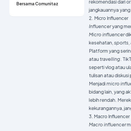
rekomendasi dari o
Bersama Comunitaz
jangkauannya yang
2. Micro Influencer
Influencer
yang mem
Micro influencer
di
kesehatan,
sports
,
Platform yang seri
atau
travelling
. Ti
seperti vlog atau u
tulisan atau diskusi
Menjadi
micro infl
bidang lain, yang ak
lebih rendah. Mere
kekurangannya, jan
3. Macro Influencer
Macro influencer
m