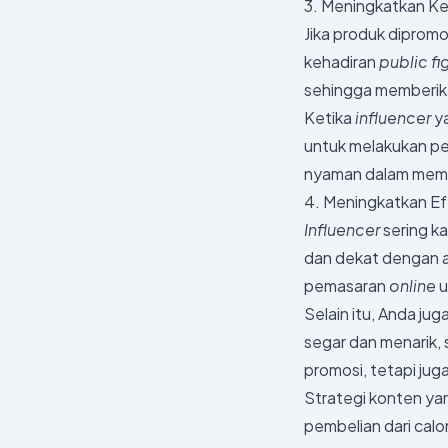
3. Meningkatkan 
Jika produk diprom
kehadiran
public fi
sehingga memberikan
Ketika
influencer
ya
untuk melakukan p
nyaman dalam memil
4. Meningkatkan Ef
Influencer
sering k
dan dekat dengan a
pemasaran
online
u
Selain itu, Anda ju
segar dan menarik, 
promosi, tetapi ju
Strategi konten ya
pembelian dari cal