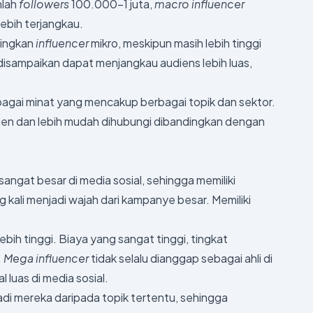
mlah
followers
100.000-1 juta,
macro influencer
ebih terjangkau.
dingkan
influencer
mikro, meskipun masih lebih tinggi
disampaikan dapat menjangkau audiens lebih luas,
agai minat yang mencakup berbagai topik dan sektor.
ien dan lebih mudah dihubungi dibandingkan dengan
sangat besar di media sosial, sehingga memiliki
g kali menjadi wajah dari kampanye besar. Memiliki
ebih tinggi. Biaya yang sangat tinggi, tingkat
.
Mega influencer
tidak selalu dianggap sebagai ahli di
 luas di media sosial.
adi mereka daripada topik tertentu, sehingga