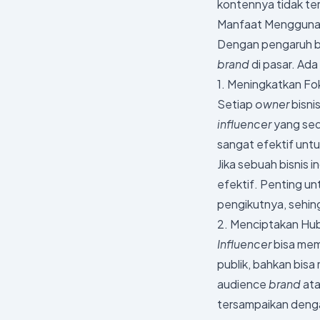
kontennya tidak te
Manfaat Menggunaka
Dengan pengaruh bes
brand
di pasar. Ad
1. Meningkatkan Fo
Setiap
owner
bisni
influencer
yang seda
sangat efektif unt
Jika sebuah bisnis
efektif. Penting u
pengikutnya, sehin
2. Menciptakan Hu
Influencer
bisa mem
publik, bahkan bisa 
audience
brand
ata
tersampaikan dengan