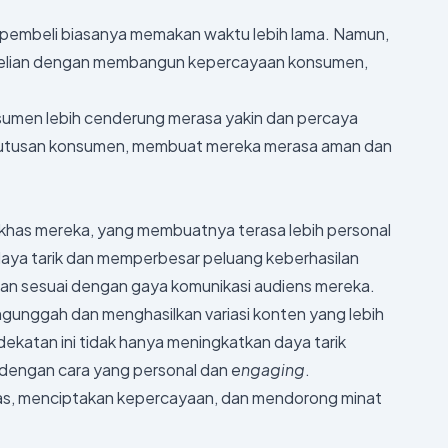
n pembeli biasanya memakan waktu lebih lama. Namun,
belian dengan membangun kepercayaan konsumen,
umen lebih cenderung merasa yakin dan percaya
eputusan konsumen, membuat mereka merasa aman dan
 khas mereka, yang membuatnya terasa lebih personal
daya tarik dan memperbesar peluang keberhasilan
 dan sesuai dengan gaya komunikasi audiens mereka.
gunggah dan menghasilkan variasi konten yang lebih
ndekatan ini tidak hanya meningkatkan daya tarik
s dengan cara yang personal dan
engaging
.
itas, menciptakan kepercayaan, dan mendorong minat