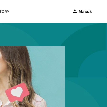
TORY
Masuk