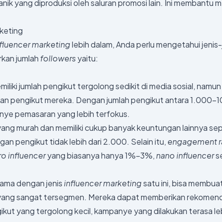
ik yang diproduksi oleh saluran promosi lain. Ini membantu m
rketing
nfluencer marketing
lebih dalam, Anda perlu mengetahui jenis
kan jumlah
followers
yaitu:
iliki jumlah pengikut tergolong sedikit di media sosial, nam
gan pengikut mereka. Dengan jumlah pengikut antara 1.000-
anye pemasaran yang lebih terfokus.
yang murah dan memiliki cukup banyak keuntungan lainnya s
an pengikut tidak lebih dari 2.000. Selain itu,
engagement ra
o influencer
yang biasanya hanya 1%–3%,
nano influencer
se
sama dengan jenis
influencer marketing
satu ini, bisa membua
 yang sangat tersegmen. Mereka dapat memberikan rekomenda
gikut yang tergolong kecil, kampanye yang dilakukan terasa 