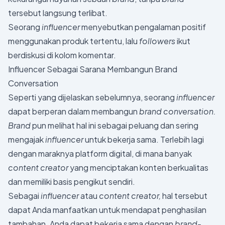
tersebut langsung terlibat.
Seorang
influencer
menyebutkan pengalaman positif
menggunakan produk tertentu, lalu
followers
ikut
berdiskusi di kolom komentar.
Influencer Sebagai Sarana Membangun Brand
Conversation
Seperti yang dijelaskan sebelumnya, seorang
influencer
dapat berperan dalam membangun
brand conversation.
Brand
pun melihat hal ini sebagai peluang dan sering
mengajak
influencer
untuk bekerja sama. Terlebih lagi
dengan maraknya platform digital, di mana banyak
content creator
yang menciptakan konten berkualitas
dan memiliki basis pengikut sendiri.
Sebagai
influencer
atau
content creator,
hal tersebut
dapat Anda manfaatkan untuk mendapat penghasilan
tambahan. Anda dapat bekerja sama dengan
brand-