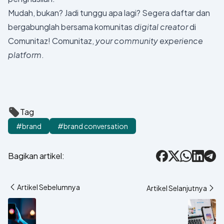
Mudah, bukan? Jadi tunggu apa lagi? Segera daftar dan
bergabunglah bersama komunitas
digital creator
di
Comunitaz! Comunitaz,
your community experience
platform
.
Tag
#brand
#brand conversation
Bagikan artikel:
Facebook
X
WhatsApp
LinkedIn
Tele
Artikel Sebelumnya
Artikel Selanjutnya