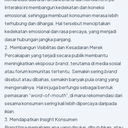
Interaksi ini membangun kedekatan dan koneksi
emosional, sehingga membuat konsumen merasa lebih
terhubung dan dihargai. Hal tersebut menciptakan
kedekatan emosional dan rasa percaya, yang menjadi
dasar hubungan jangka panjang.
2. Membangun Visibilitas dan Kesadaran Merek
Percakapan yang terjadi secara publik membantu
meningkatkan eksposur
brand
, terutama di media sosial
atau forum komunitas tertentu. Semakin sering
brand
disebut atau dibahas, semakin banyak pula orang yang
mengenalinya. Hal ini juga berfungsi sebagai bentuk
pemasaran “
word-of-mouth
”, di mana rekomendasi dari
sesama konsumen sering kali lebih dipercaya daripada
iklan.
3. Mendapatkan Insight Konsumen
Brand
bisa memahami apa yang disukai, dibutuhkan, atau