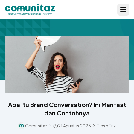
Open
Apa Itu Brand Conversation? Ini Manfaat
dan Contohnya
Comunitaz
21 Agustus 2025
Tips n Trik
Separator Icon
Separator Icon