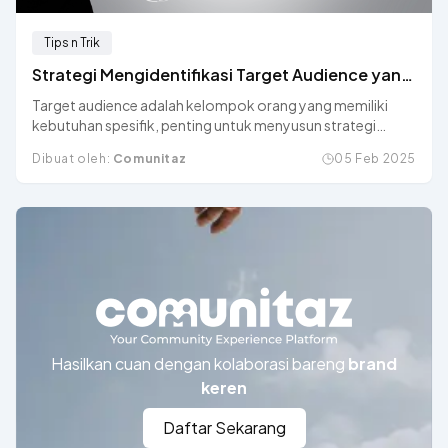
Tips n Trik
Strategi Mengidentifikasi Target Audience yang
Tepat
Target audience adalah kelompok orang yang memiliki
kebutuhan spesifik, penting untuk menyusun strategi
pemasaran yang efektif dan tepat sasaran.
Dibuat oleh:
Comunitaz
05 Feb 2025
Hasilkan cuan dengan kolaborasi bareng
brand
keren
Daftar Sekarang