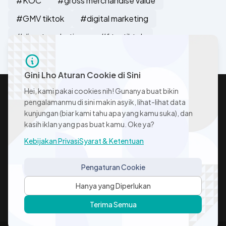
#KOC
#gross merchandise value
#GMV tiktok
#digital marketing
#direct marketing
#fitur tiktok
Gini Lho Aturan Cookie di Sini
Hei, kami pakai cookies nih! Gunanya buat bikin
pengalamanmu di sini makin asyik, lihat-lihat data
kunjungan (biar kami tahu apa yang kamu suka), dan
kasih iklan yang pas buat kamu. Oke ya?
Kebijakan Privasi
Syarat & Ketentuan
Instagram Icon
LinkedIn Icon
Pengaturan Cookie
FAQ
Kebijakan Privasi
Syarat & Ketentuan
Hanya yang Diperlukan
Pengaturan Cookie
Kontak
Blog
Terima Semua