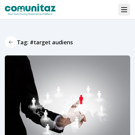
Open
Tag: #target audiens
Back Icon