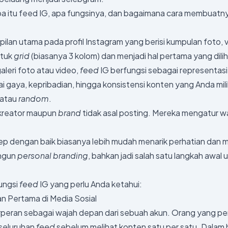
pa itu feed IG, apa fungsinya, dan bagaimana cara membuatny
pilan utama pada profil Instagram yang berisi kumpulan foto
ntuk
grid
(biasanya 3 kolom) dan menjadi hal pertama yang dil
aleri foto atau video,
feed
IG berfungsi sebagai representasi v
ai gaya, kepribadian, hingga konsistensi konten yang Anda mili
 atau
random
.
 kreator maupun
brand
tidak asal posting. Mereka mengatur wa
ep dengan baik biasanya lebih mudah menarik perhatian da
ngun
personal branding
, bahkan jadi salah satu langkah awal
ungsi
feed
IG yang perlu Anda ketahui:
 Pertama di Media Sosial
peran sebagai wajah depan dari sebuah akun. Orang yang per
eseluruhan
feed
sebelum melihat konten satu per satu. Dalam