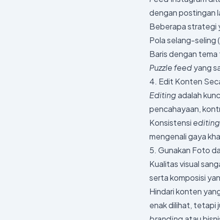
dengan postingan l
Beberapa strategi y
Pola selang-seling 
Baris dengan tema 
Puzzle feed
yang sa
4. Edit Konten Sec
Editing
adalah kunc
pencahayaan, kontr
Konsistensi
editin
mengenali gaya khas
5. Gunakan Foto da
Kualitas visual sa
serta komposisi yan
Hindari konten yan
enak dilihat, teta
branding
atau bisni