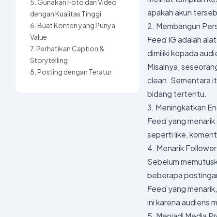
5. Gunakan Foto dan Video
apakah akun tersebu
dengan Kualitas Tinggi
6. Buat Konten yang Punya
2. Membangun Pers
Value
Feed
IG adalah ala
7. Perhatikan Caption &
dimiliki kepada aud
Storytelling
Misalnya, seseora
8. Posting dengan Teratur
clean. Sementara it
bidang tertentu.
3. Meningkatkan 
Feed
yang menarik 
seperti like, koment
4. Menarik Follower
Sebelum memutuska
beberapa postingan
Feed
yang menarik,
ini karena audiens
5. Menjadi Media Pr