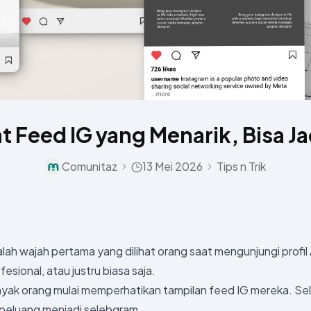
 Feed IG yang Menarik, Bisa J
Comunitaz
13 Mei 2026
Tips n Trik
Separator Icon
Separator Icon
lah wajah pertama yang dilihat orang saat mengunjungi profil
fesional, atau justru biasa saja.
nyak orang mulai memperhatikan tampilan feed IG mereka. S
peluang menjadi selebgram.