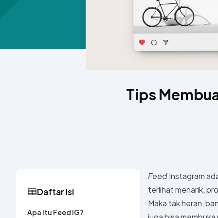
Tips Membuat
Feed
Instagram ada
terlihat menarik, pro
Daftar Isi
Maka tak heran, ba
Apa Itu Feed IG?
juga bisa membuka 