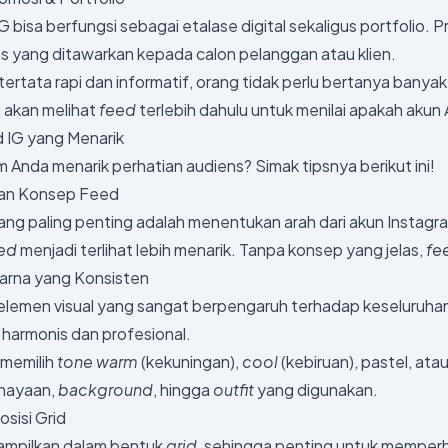
G bisa berfungsi sebagai etalase digital sekaligus portfolio. 
as yang ditawarkan kepada calon pelanggan atau klien.
rtata rapi dan informatif, orang tidak perlu bertanya banya
 akan melihat
feed
terlebih dahulu untuk menilai apakah aku
 IG yang Menarik
m Anda menarik perhatian audiens? Simak tipsnya berikut ini!
dan Konsep Feed
ng paling penting adalah menentukan arah dari akun Insta
ed
menjadi terlihat lebih menarik. Tanpa konsep yang jelas,
fe
arna yang Konsisten
elemen visual yang sangat berpengaruh terhadap keseluruha
harmonis dan profesional.
 memilih
tone warm
(kekuningan),
cool
(kebiruan), pastel, ata
ahayaan,
background
, hingga
outfit
yang digunakan.
sisi Grid
tampilkan dalam bentuk
grid
, sehingga penting untuk memper