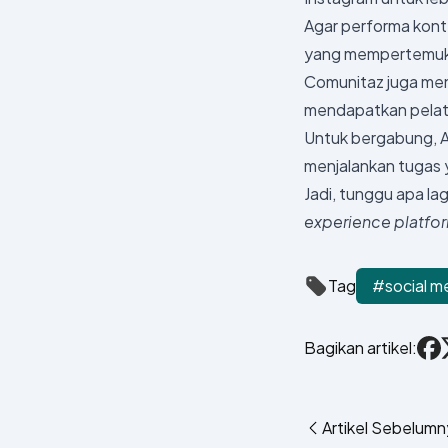
Agar performa konte
yang mempertemu
Comunitaz juga menj
mendapatkan pelatih
Untuk bergabung, An
menjalankan tugas 
Jadi, tunggu apa l
experience platfo
Tag
#social m
Bagikan artikel:
Fac
Artikel Sebelum