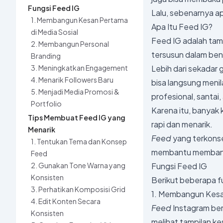
Fungsi Feed IG
Lalu, sebenarnya a
1. Membangun Kesan Pertama
Apa Itu Feed IG?
di Media Sosial
Feed IG adalah tam
2. Membangun Personal
tersusun dalam be
Branding
3. Meningkatkan Engagement
Lebih dari sekadar g
4. Menarik Followers Baru
bisa langsung menil
5. Menjadi Media Promosi &
profesional, santai,
Portfolio
Karena itu, banyak
Tips Membuat Feed IG yang
rapi dan menarik.
Menarik
Feed
yang terkons
1. Tentukan Tema dan Konsep
membantu memba
Feed
2. Gunakan Tone Warna yang
Fungsi Feed IG
Konsisten
Berikut beberapa f
3. Perhatikan Komposisi Grid
1. Membangun Kesan
4. Edit Konten Secara
Feed
Instagram ber
Konsisten
melihat tampilan k