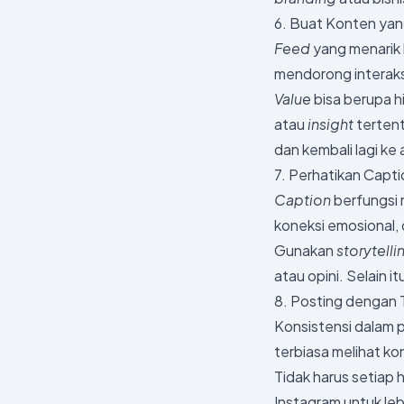
6. Buat Konten yan
Feed
yang menarik 
mendorong interaks
Value
bisa berupa hi
atau
insight
terten
dan kembali lagi ke
7. Perhatikan Capti
Caption
berfungsi 
koneksi emosional,
Gunakan
storytelli
atau opini. Selain 
8. Posting dengan 
Konsistensi dalam 
terbiasa melihat k
Tidak harus setiap h
Instagram untuk le