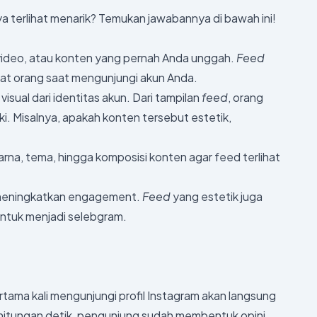
a terlihat menarik? Temukan jawabannya di bawah ini!
, video, atau konten yang pernah Anda unggah.
Feed
ihat orang saat mengunjungi akun Anda.
isual dari identitas akun. Dari tampilan
feed
, orang
ki. Misalnya, apakah konten tersebut estetik,
rna, tema, hingga komposisi konten agar feed terlihat
n meningkatkan engagement.
Feed
yang estetik juga
 untuk menjadi selebgram.
tama kali mengunjungi profil Instagram akan langsung
 hitungan detik, pengunjung sudah membentuk opini