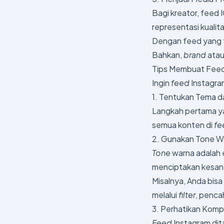
Bagi kreator, feed I
representasi kualit
Dengan feed yang te
Bahkan,
brand
atau
Tips Membuat Feed
Ingin
feed
Instagra
1. Tentukan Tema 
Langkah pertama ya
semua konten di
fe
2. Gunakan Tone W
Tone
warna adalah 
menciptakan kesan 
Misalnya, Anda bisa
melalui
filter
, penc
3. Perhatikan Kompo
Feed
Instagram di