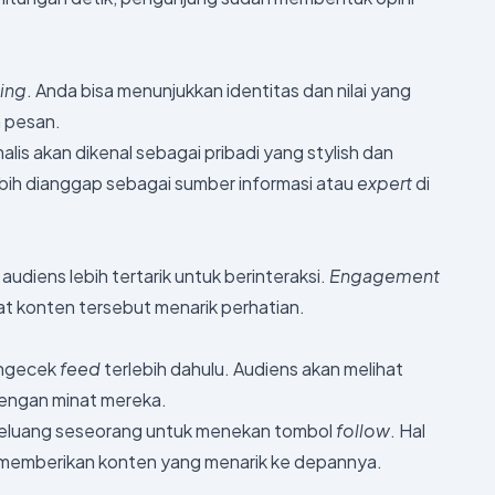
ing
. Anda bisa menunjukkan identitas dan nilai yang
n pesan.
alis akan dikenal sebagai pribadi yang stylish dan
ebih dianggap sebagai sumber informasi atau
expert
di
diens lebih tertarik untuk berinteraksi.
Engagement
at konten tersebut menarik perhatian.
engecek
feed
terlebih dahulu. Audiens akan melihat
dengan minat mereka.
n peluang seseorang untuk menekan tombol
follow
. Hal
us memberikan konten yang menarik ke depannya.