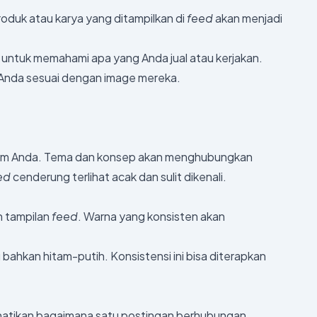
Produk atau karya yang ditampilkan di
feed
akan menjadi
k untuk memahami apa yang Anda jual atau kerjakan.
n Anda sesuai dengan image mereka.
gram Anda. Tema dan konsep akan menghubungkan
ed
cenderung terlihat acak dan sulit dikenali.
n tampilan
feed
. Warna yang konsisten akan
u bahkan hitam-putih. Konsistensi ini bisa diterapkan
hatikan bagaimana satu postingan berhubungan