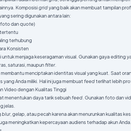
ainnya. Komposisi
grid
yang baik akan membuat tampilan profil 
ang sering digunakan antara lain:
(foto dan
quote
)
tertentu
ling terhubung
ara Konsisten
i untuk menjaga keseragaman visual. Gunakan gaya editing yan
as, saturasi, maupun
filter
.
g
membantu menciptakan identitas visual yang kuat. Saat ora
 yang Anda miliki. Hal ini juga membuat
feed
terlihat lebih pr
n Video dengan Kualitas Tinggi
ngat menentukan daya tarik sebuah
feed
. Gunakan foto dan vid
g jelas.
g
blur
, gelap, atau pecah karena akan menurunkan kualitas kes
pi juga meningkatkan kepercayaan audiens terhadap akun And
s.