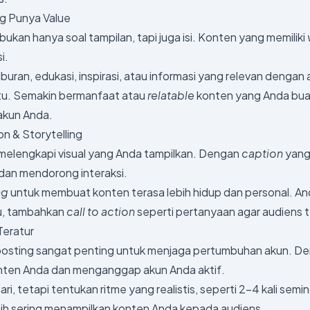
g Punya Value
bukan hanya soal tampilan, tapi juga isi. Konten yang memiliki
i.
buran, edukasi, inspirasi, atau informasi yang relevan dengan a
tu. Semakin bermanfaat atau
relatable
konten yang Anda bua
 akun Anda.
on & Storytelling
melengkapi visual yang Anda tampilkan. Dengan
caption
yang
 dan mendorong interaksi.
ng
untuk membuat konten terasa lebih hidup dan personal. And
itu, tambahkan
call to action
seperti pertanyaan agar audiens 
Teratur
posting sangat penting untuk menjaga pertumbuhan akun. Den
onten Anda dan menganggap akun Anda aktif.
ari, tetapi tentukan ritme yang realistis, seperti 2–4 kali sem
bih sering menampilkan konten Anda kepada audiens.