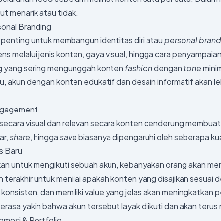
t menarik atau tidak.
onal Branding
t penting untuk membangun identitas diri atau
personal brand
iens melalui jenis konten, gaya visual, hingga cara penyampaia
ng yang sering mengunggah konten
fashion
dengan
tone
minim
u, akun dengan konten edukatif dan desain informatif akan l
Engagement
secara visual dan relevan secara konten cenderung membuat au
ar,
share
, hingga
save
biasanya dipengaruhi oleh seberapa ku
s Baru
n untuk mengikuti sebuah akun, kebanyakan orang akan m
 terakhir untuk menilai apakah konten yang disajikan sesuai 
 konsisten, dan memiliki value yang jelas akan meningkatka
 merasa yakin bahwa akun tersebut layak diikuti dan akan ter
omosi & Portfolio