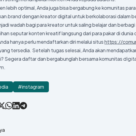
n lebih optimal, Anda juga bisa bergabung ke komunitas para
kan
brand
dengan kreator digital untuk berkolaborasi dalam
adi wadah bagi para kreator untuk saling belajar dan berbagi 
an seputar konten kreatif langsung dari para pakar di dunia d
da hanya perlu mendaftarkan diri melalui situs
https://comu
yang tersedia. Setelah tugas selesai, Anda akan mendapatka
agi? Segera daftar dan bergabunglah bersama komunitas
digit
rm
.
edia
#instagram
ebook
X
WhatsApp
LinkedIn
Telegram
nya