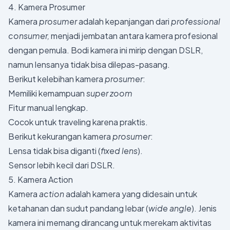
4. Kamera Prosumer
Kamera
prosumer
adalah kepanjangan dari
professional
consumer,
menjadi jembatan antara kamera profesional
dengan pemula. Bodi kamera ini mirip dengan DSLR,
namun lensanya tidak bisa dilepas-pasang.
Berikut kelebihan kamera
prosumer
:
Memiliki kemampuan
super zoom
Fitur manual lengkap.
Cocok untuk traveling karena praktis.
Berikut kekurangan kamera
prosumer
:
Lensa tidak bisa diganti (
fixed lens
).
Sensor lebih kecil dari DSLR.
5. Kamera Action
Kamera
action
adalah kamera yang didesain untuk
ketahanan dan sudut pandang lebar (
wide angle
). Jenis
kamera ini memang dirancang untuk merekam aktivitas