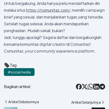
Untuk bergabung, Anda hanya perlu mendaftarkan diri
melalui situs
https://comunitaz.com/
, memilih
campaign
brief
yang sesuai, dan menjalankan tugas yang tersedia.
Setelah tugas selesai, Anda akan mendapatkan
penghasilan. Mudah sekali, bukan?
Jadi, tunggu apa lagi? Segera daftar dan bergabunglah
bersama komunitas
digital creator
di Comunitaz!
Comunitaz,
your community experience platform
.
Tag
#social media
Bagikan artikel:
Facebook
X
WhatsApp
LinkedIn
Tele
Artikel Sebelumnya
Artikel Selanjutnya