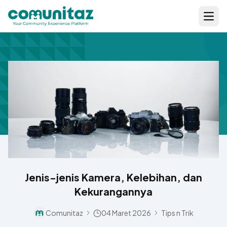
Open
Jenis-jenis Kamera, Kelebihan, dan
Kekurangannya
Comunitaz
04 Maret 2026
Tips n Trik
Separator Icon
Separator Icon